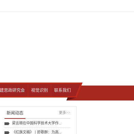
建思政研究会
视觉识别
联系我们
新闻动态
更多
>>
梁言顺在中国科学技术大学作...
《红旗文稿》丨舒歌群：为高...