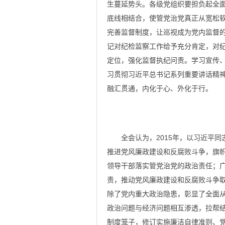
生蔓延势头。各级党组织要担负起全
底线相结合，使管党治党真正从宽松
完善监督制度，让巡视成为党内监督
记对纪检监察工作给予充分肯定，对
定位，强化监督执纪问责。学习宣传
习贯彻习近平总书记系列重要讲话精
融汇贯通，内化于心、外化于行。
全会认为，2015年，以习近平
推进党风廉政建设和反腐败斗争，旗
领导干部落实管党治党的政治责任；
责，推动党风廉政建设和反腐败斗争
除了党内重大政治隐患，彰显了全面
政治问题与经济问题相互渗透，拉帮
制度笼子，修订实施廉洁自律准则、