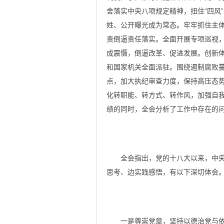
舍落实中央八项规定精神，扭住“四风
姓、公开曝光成为常态。牢牢抓住主体
责倒逼责任落实。全面开展专项巡视
成震慑，倒逼改革、促进发展。创新体
和国家机关全面派驻。围绕遏制腐败蔓
点，加大执纪审查力度，保持高压态
化转职能、转方式、转作风，加强自
绩的同时，全会分析了工作中存在的
全会指出，党的十八大以来，中
思考、边实践感悟，有以下深切体会
一是尊崇党章，坚持以德治党与