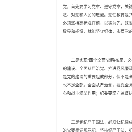
党，首先要学习党章、遵守党章，关
念、对党和人民的忠诚。党性教育是共
必须坚持高标准在前，以德为先，既
敬畏和戒惧，就能坚守纪律，永葆党
二是实现“四个全面”战略布局，
的建设、全面从严治党、推进党风廉
是党的建设的重要组成部分，但不是
也不是全部。全面从严治党，要靠全
心和战斗堡垒作用；纪委要坚守监督
三是党纪严于国法，必须让纪律
治党要靠党规党纪，坚持纪严于法、