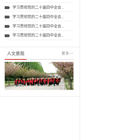
学习贯彻党的二十届四中全会...
学习贯彻党的二十届四中全会...
学习贯彻党的二十届四中全会...
学习贯彻党的二十届四中全会...
人文景观
更多
>>