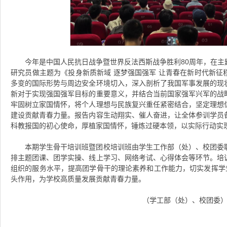
今年是中国人民抗日战争暨世界反法西斯战争胜利80周年，在主
研究员做主题为《投身新质新域 逐梦强国强军 让青春在新时代新征
多变的国际形势与周边安全环境切入，深入剖析了我国军事发展的现
新对于实现强国强军目标的重要意义，并结合当前国家强军兴军的战
牢固树立家国情怀，将个人理想与民族复兴重任紧密结合，坚定理想
建设贡献青春力量。报告内容生动翔实、催人奋进，让全体参训学员
科教报国的初心使命，厚植家国情怀，锤炼过硬本领，以实际行动实
本期学生骨干培训班暨团校培训班由学生工作部（处）、校团委
排主题团课、团学实操、线上学习、网络考试、心得体会等环节。培
组织的服务水平，提高团学骨干的理论素养和工作能力，切实发挥学生
头作用，为学校高质量发展贡献青春力量。
（学工部（处）、校团委