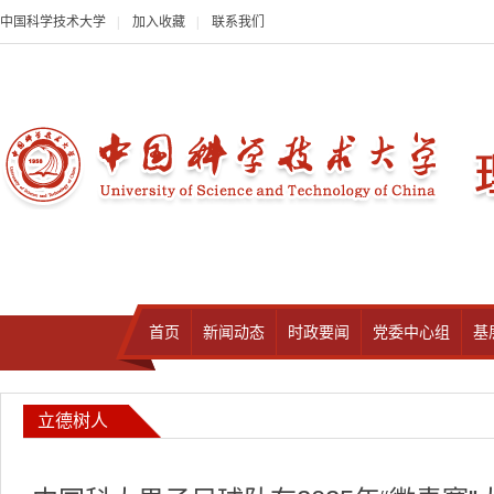
中国科学技术大学
|
加入收藏
|
联系我们
首页
新闻动态
时政要闻
党委中心组
基
立德树人