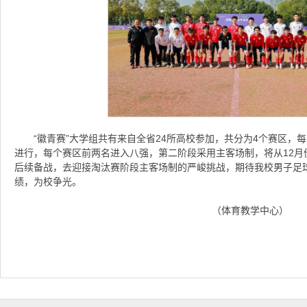
“徽青赛”大学组共有来自全省24所高校参加，共分为4个赛区，
进行，每个赛区前两名进入八强，第二阶段采用主客场制，将从12月
后续备战，去迎接淘汰赛阶段主客场制的严峻挑战，期待我校男子足
绩，为校争光。
（体育教学中心）