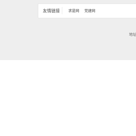
友情链接
求是网
党建网
地址