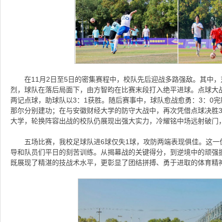
在11月2日至5日的密集赛程中，校队先后迎战多路强敌。其中
烈，球队在落后局面下，由方智昀在比赛末段打入绝平进球。点球大
两记点球，助球队以3：1获胜。随后赛事中，球队愈战愈勇：3：0
那尔分别建功；在与安徽财经大学的防守大战中，再次凭借点球决胜3
大学，轮换阵容出战的校队仍展现出强大实力，冷耀铭中场远射破门
五场比赛，我校足球队进6球仅失1球，攻防两端表现俱佳。这一
导和队员们平日的刻苦训练。从揭幕战的关键得分，到逆境中的顽强
既展现了精湛的技战术水平，更彰显了团结拼搏、勇于进取的体育精