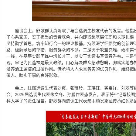
座谈会上，舒歌群认真听取了与会选调生校友代表的发言。他指
子心系家国、实干担当的青春底色，并向即将赴基层任职和长期扎根
坚持勤学善思，筑牢知行合一的理论根基。持续深学细悟党的创新理
路、破解矛盾的举措、服务群众的本领。二是勇于攻坚克难，砥砺实
一线，在基层实践历练中增长才干，以实干实绩书写青春答卷。三是
观。牢记为民造福是最大政绩，用心解决群众急难愁盼，脚踏实地办
涵养清正廉洁的过硬作风。传承科大人求真务实的优良作风，始终把
做人、踏实干事的良好形象。
会上，往届选调生代表刘爽、张琳玲、王瑛珏、龚宝祥、刘欢等
会。2026届选调生代表朱文冬、孙鹏作表态发言，表示将牢记母校
科大学子的责任担当。舒歌群向选调生代表亲手颁发象征传承红色基因