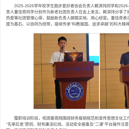
2025-2026学年校学生跑步爱好者协会负责人赖淇玮同学和202
责人董佳奇同学分别作为新老社团负责人在会上发言。赖淇玮分享了
热爱等社团管理心得，鼓励新负责人脚踏实地、用心经营。董佳奇表
度为基石、以协同为纽带，接续传承“科教报国、追求卓越”的科大精
履职培训阶段，校团委周翔围绕财务报销规范和宣传思想文化工
“先审后发”原则、财务廉洁红线、活动安全报备及“二课”平台操作注