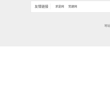
友情链接
求是网
党建网
地址
第 1 页