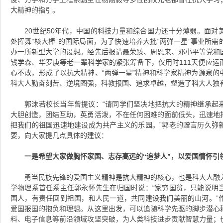
大精神的指引。
20世纪50年代，中国的科技力量和综合国力还十分薄弱。面对
处挥舞“核大棒”的国际局面，为了快速培养大批“两弹一星”事业所
办一所新型大学的设想。经先后报请聂荣臻、周恩来、邓小平等党和
钱学森、华罗庚等老一辈科学家的紧张筹备下，仅用时111天便应运
心不改，形成了以抗大精神、“两弹一星”精神和科学家精神为源泉的
科大人勤奋刻苦、逆境图强，科教报国、追求卓越，塑造了科大人独
郭沫若校长当年曾提议：“请同学们坚决地把抗大的精神继承起
大胆创造，团结互助，英勇活泼，不在任何困难的面前低头，迅速地
把我们的祖国迅速地建设成为共产主义的乐园。”郭老的赠言历久弥
要，向大家提几点具体的建议：
一是希望大家做胸怀家国、志存高远的“追梦人”，以爱国情怀引
勇当民族先锋的爱国主义精神是抗大精神的核心，也是科大人融
学物理系首任系主任郭永怀先生在归国时说：“家穷国贫，只能说明
国人，有责任回到祖国，和人民一道，共同建设我们美丽的山河。”
爱国报国的抱负和理想。从这里出发，可以追随科学先驱的脚步潜心
料、电子信息等前沿领域攻坚突破，为人类科技进步贡献智慧力量；