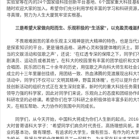
实验室等在内的24个国家级科技创新平台基地、6个国家重大科技基
随时欢迎大家的加入。希望你们充分利用学校丰富的学习和科研资源
寻真理，努力为人生大厦筑牢坚实根基。
三是希望大家做向阳而生、乐观积极的“生活家”，以充盈灵魂滋
不畏艰难困苦的革命乐观主义精神是抗大精神的特色，也是当代
是探索知识的平台，更是锤炼品格、涵养心灵和强健体魄的沃土。郭
当的文娱活动和弦歌之声”，还说：“在红透专深的保障之下，同学们
剧演员、运动员或者其他”。在科大的校园里有丰富的团学组织和文
合唱团、民乐团已有二十余年的历史，用弦歌之声向科大师生和社会
成立的十三年里屡创佳绩，用团结一致、热血沸腾的竞渡展现出科大
活动中，同学们不仅可以“文明其精神，野蛮其体魄”，也可以提升合
技创新活动的组织方式正在发生深刻变革，新时代的重大科技任务需
领导力强的科学家，因此对同学们来说，乐观向上的态度和团结协作
科研攻坚的必修课。希望你们在学习科研之余积极体验丰富多彩的大
天，在相互帮助、大力协作的氛围中共同成长。
同学们，从今天开始，中国科大将成为你们人生新的起点。2016
大时曾寄语科大学子：“希望同学们肩负时代责任，高扬理想风帆，
业的基本功，做有理想、有追求的大学生，做有担当、有作为的大学
为校长，我将与学校全体教职员工一起努力，为大家在科大求学期