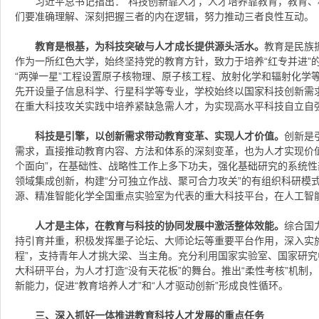
习近平总书记指出：“科技创新靠人才，人才培养靠教育，教育、
们要准确理解、深刻把握三者的内在逻辑，努力推动三者良性互动。
教育是根基，为科技突破与人才成长提供源头活水。
教育是民族
作为一所红色大学，始终坚持党的教育方针，致力于培养“红专并进”
“两弹一星”工程设置原子核物理、原子核工程、放射化学和辐射化学
先开设量子信息科学、行星科学等专业，学校始终以国家科技创新需求
在重大科技攻关实践中培养紧缺急需人才，为实现高水平科技自立自
科技是引擎，以创新需求带动教育变革、实现人才价值。
创新是
需求，直接推动教育内容、方法和体系的深刻变革，也为人才实现价
个面向”，在基础性、战略性工作上多下功夫，强化基础研究的系统
领域集成创新，构建“分可独立作战、聚可合力攻关”的有组织科研模
源、精准智能化学全国重点实验室为代表的重大科技平台，在人工智
人才是主体，在教育与科技的协同发展中激活整体效能。
综合国
持引育并重，积极发挥墨子论坛、大师论坛等重要平台作用，深入实施
程”，支持青年人才挑大梁、当主角。充分利用国家实验室、国家研
大科研平台，为人才打造“没有天花板”的舞台。推出“柔性考核”机制
新能力，促进“教育培养人才”和“人才驱动创新”形成良性循环。
三、深入抓好一体推进教育科技人才发展的重点任务