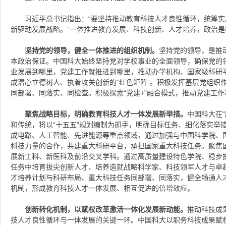
习近平总书记指出：“要坚持推动教育科技人才良性循环，统筹
新驱动发展战略。”一体推进教育发展、科技创新、人才培养，政治
坚持党的领导，健全一体推进的组织机制。
坚持党的领导，是推
本政治保证。中国科大始终坚持党对学校事业的全面领导，确保党的
业发展到哪里，党建工作就推进到哪里，推动办学机构、国家级科研
成潜心立德树人、执着攻关创新的“红色矩阵”。积极发挥基层党组织
同部署、同落实、同检查。积极探索“党建+”融合模式，推动党建工
聚焦战略目标，明确教育科技人才一体发展新举措
。
中国科大在
和传统，将以“十五五”规划编制为抓手，明确目标任务、细化落实举
成电路、人工智能、先进能源等重点领域，通过加强与中国科学院、
科技力量的合作，共建重大科研平台，承担国家重大科技任务。聚焦
展新工科、新医科及前沿交叉学科。通过高质量建设特色学院、稳步
任务中培育拔尖创新人才、培养造就战略科学家、科技领军人才与卓
才培养计划与科研布局、重大科技任务同部署、同落实，健全畅通人
机制，形成教育科技人才一体发展、相互促进的倍增效应。
创新转化机制，以赋权改革激活一体化发展新动能。
推动科技成果
技人才良性循环与一体发展的关键一环。中国科大以职务科技成果赋权