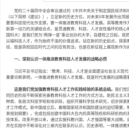
党的二十届四中全会审议通过的《中共中央关于制定国民经济和
（以下简称《建议》），立足新的历史方位，对未来5年发展作出顶
要靠科技现代化作支撑，要一体推进教育科技人才发展。高等教育作
新第一动力的关键结合点，是贯通教育、科技、人才良性循环的核心
国科大）是我们党为“两弹一星”事业创办的大学，自建校之日起，就
尖端科技人才，作为始终不渝的价值追求。站在新的历史起点，探索
径，既是高校回应时代之问的应有担当，也是在新征程上展现新作为
一、深刻认识一体推进教育科技人才发展的战略必然
习近平总书记指出：“教育、科技、人才是全面建设社会主义现代
重要论断表明，一体推进教育科技人才发展，既是时代发展的战略需
这是我们党加强教育科技人才工作实践经验的系统总结。
我们党
同历史阶段不断探索完善教育科技人才工作的方式方法。新民主主义
种类、各层次科技学校和培训班，组织开展科学技术研究，初步探索
才工作模式。新中国成立后，着眼国家经济和国防建设的迫切需要，制定
景规划纲要》，完成包括创建中国科大在内的高等院校和科研机构的
技体系。改革开放以来，通过实施科教兴国、人才强国等重大战略，
并在实践中不断深化对三者内在联系的认识。历史表明，一体推进教