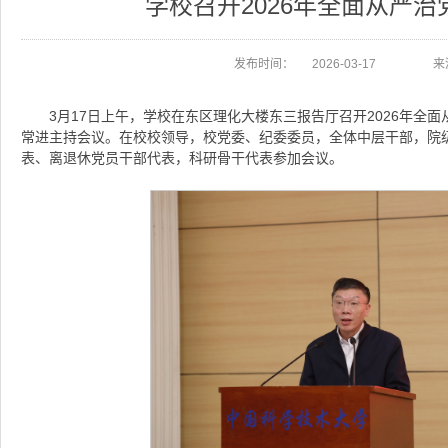
学校召开2026年全面从严
发布时间：
2026-03-17
来
3月17日上午，学校在东区理化大楼东三报告厅召开2026年全
常进主持会议。在校校领导，校党委、纪委委员，全体中层干部，院
表、离退休党员干部代表，科研骨干代表参加会议。