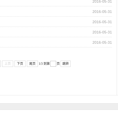
2016-05-31
2016-05-31
2016-05-31
2016-05-31
2016-05-31
上页
下页
尾页
1/3
到第
页
跳转