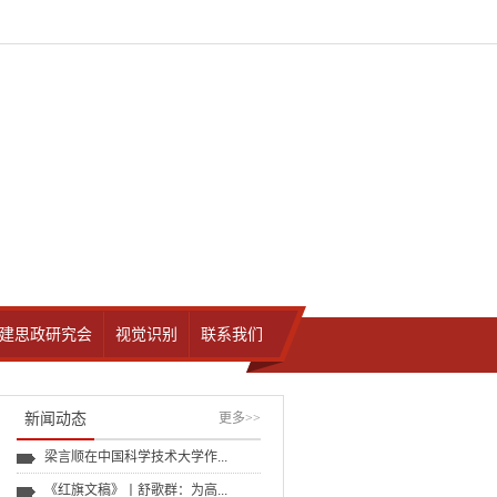
建思政研究会
视觉识别
联系我们
新闻动态
更多
>>
梁言顺在中国科学技术大学作...
《红旗文稿》丨舒歌群：为高...