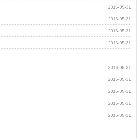
2016-05-31
2016-05-31
2016-05-31
2016-05-31
2016-05-31
2016-05-31
2016-05-31
2016-05-31
2016-05-31