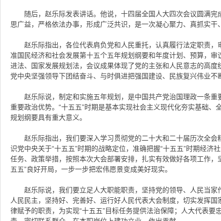
随后，赵乐际发表讲话。他说，十四届全国人大四次会议圆满完
思广益，严格依法办事，形成广泛共识，是一次凝心聚力、真抓实干
赵乐际指出，各位代表肩负党和人民重托，认真履行法定职责，
准国民经济和社会发展第十五个五年规划纲要和年度计划、预算，审
进法、国家发展规划法，会议成果体现了党的主张和人民意志的高度
党中央坚强领导下团结奋斗、与时俱进把强国建设、民族复兴伟业不
赵乐际说，制定和实施五年规划，是中国共产党治国理政一条重
重要政治优势。“十五五”时期是基本实现社会主义现代化夯实基础、全
规划纲要具有重大意义。
赵乐际指出，我们要深入学习贯彻党的二十大和二十届历次全会
识党中央关于“十五五”时期的战略定位，准确把握“十五五”时期经济
任务、政策举措，按照本次大会部署安排，扎实有效做好各项工作，
五五”良好开局，一步一步把宏伟愿景变成美好现实。
赵乐际说，我们要立足人大职能职责，坚持党的领导、人民当家
人民民主，坚持好、完善好、运行好人民代表大会制度，切实发挥国
律赋予的职责，为实现“十五五”目标任务提供法治保障；人大代表要
责，密切联系群众，在本职岗位上建功立业、作出贡献。