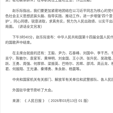
赵乐际指出，我们要更加紧密地团结在以习近平同志为核心的党
色社会主义思想武装头脑、指导实践、推动工作，进一步增强“四个意识
护”，同心同德，锐意进取，求真务实，努力为人民出政绩、以实干
局面。（讲话全文另发）
下午3时40分，赵乐际宣布：中华人民共和国第十四届全国人民
的国歌声中结束。
在主席台就座的还有：王毅、尹力、石泰峰、刘国中、李干杰、
吉宁、陈敏尔、袁家军、黄坤明、刘金国、王小洪、张升民、吴政隆
跃、王勇、周强、何厚铧、梁振英、巴特尔、苏辉、邵鸿、高云龙、
君、何报翔、王光谦、秦博勇、朱永新、杨震等。
中央和国家机关有关部门、解放军有关单位和武警部队、各人民
外国驻华使节旁听了大会。
来源：《 人民日报 》（ 2026年03月13日 01 版）