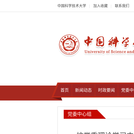
中国科学技术大学
|
加入收藏
|
联系我们
首页
新闻动态
时政要闻
党委中
党委中心组