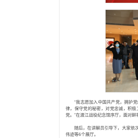
“我志愿加入中国共产党，拥护
律，保守党的秘密，对党忠诚，积极
党。”在渡江战役纪念馆序厅，面对鲜
随后，在讲解员引导下，大家依
伟迹等6个展厅。