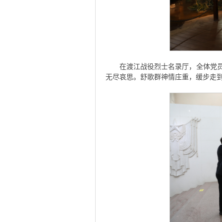
在渡江战役烈士名录厅，全体党
无尽哀思。舒歌群神情庄重，缓步走