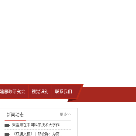
建思政研究会
视觉识别
联系我们
新闻动态
更多
>>
梁言顺在中国科学技术大学作...
《红旗文稿》丨舒歌群：为高...