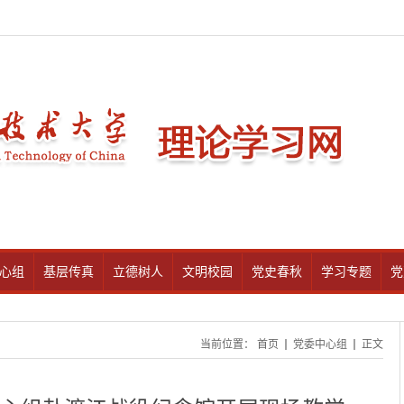
心组
基层传真
立德树人
文明校园
党史春秋
学习专题
党
当前位置：
首页
党委中心组
正文