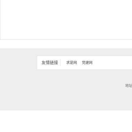
友情链接
求是网
党建网
地址