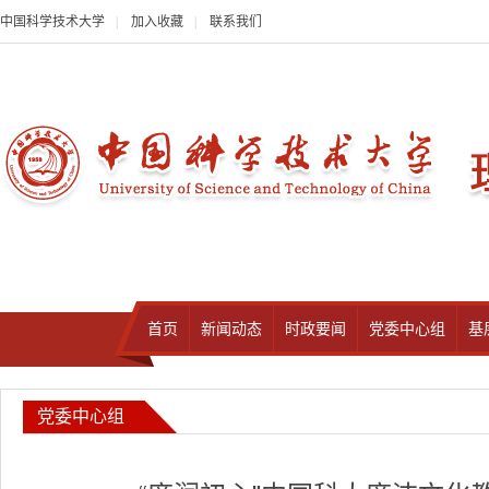
中国科学技术大学
|
加入收藏
|
联系我们
首页
新闻动态
时政要闻
党委中心组
基
党委中心组