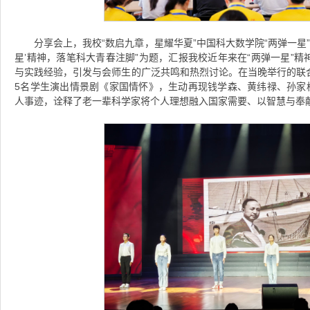
分享会上，我校“数启九章，星耀华夏”中国科大数学院“两弹一星
星’精神，落笔科大青春注脚”为题，汇报我校近年来在“两弹一星”
与实践经验，引发与会师生的广泛共鸣和热烈讨论。在当晚举行的联
5名学生演出情景剧《家国情怀》，生动再现钱学森、黄纬禄、孙家栋
人事迹，诠释了老一辈科学家将个人理想融入国家需要、以智慧与奉