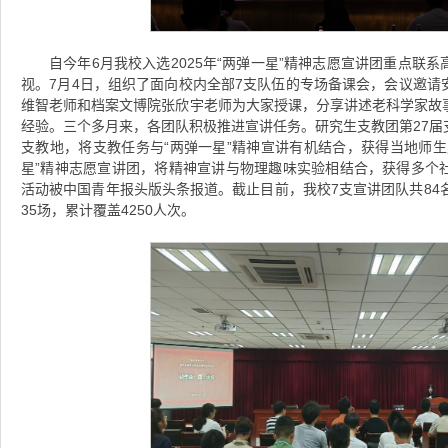
自今年6月我校入选2025年“两弹一星”精神志愿宣讲团重点联
视。7月4日，组织了面向校内全部7支队伍的专场备课会，会议邀请
维智老师和档案文博院张欣宇老师为大家授课，分享讲述老科学家故
经验。三个多月来，各团队积极推进宣讲任务。研究生支教团第27届
支教地，将支教任务与“两弹一星”精神宣讲有机结合，获得当地师生
星”精神志愿宣讲团，将精神宣讲与物理趣味实验相结合，获得多个
活动被中国青年报头版头条报道。截止目前，我校7支宣讲团队共84
35场，累计覆盖4250人次。