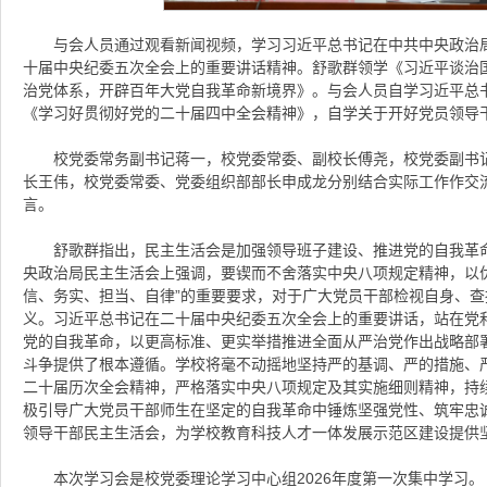
与会人员通过观看新闻视频，学习习近平总书记在中共中央政治
十届中央纪委五次全会上的重要讲话精神。舒歌群领学《习近平谈治
治党体系，开辟百年大党自我革命新境界》。与会人员自学习近平总
《学习好贯彻好党的二十届四中全会精神》，自学关于开好党员领导
校党委常务副书记蒋一，校党委常委、副校长傅尧，校党委副书
长王伟，校党委常委、党委组织部部长申成龙分别结合实际工作作交
言。
舒歌群指出，民主生活会是加强领导班子建设、推进党的自我革
央政治局民主生活会上强调，要锲而不舍落实中央八项规定精神，以
信、务实、担当、自律”的重要要求，对于广大党员干部检视自身、
义。习近平总书记在二十届中央纪委五次全会上的重要讲话，站在党
党的自我革命，以更高标准、更实举措推进全面从严治党作出战略部
斗争提供了根本遵循。学校将毫不动摇地坚持严的基调、严的措施、
二十届历次全会精神，严格落实中央八项规定及其实施细则精神，持
极引导广大党员干部师生在坚定的自我革命中锤炼坚强党性、筑牢忠
领导干部民主生活会，为学校教育科技人才一体发展示范区建设提供
本次学习会是校党委理论学习中心组2026年度第一次集中学习。