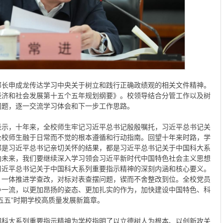
部长申成龙传达学习中央关于树立和践行正确政绩观的相关文件精神。
经济和社会发展第十五个五年规划纲要》。校领导结合分管工作以及树
问题，逐一交流学习体会和下一步工作思路。
表示，十年来，全校师生牢记习近平总书记殷殷嘱托，习近平总书记关
全校师生融于日常而不觉的根本遵循和行动指南。回望十年来时路，学
都是习近平总书记亲切关怀的结果，都是习近平总书记关于中国科大系
向未来，我们要继续深入学习领会习近平新时代中国特色社会主义思想
习近平总书记关于中国科大系列重要指示精神的深刻内涵和核心要义。
，一体推进学查改，对标对表查摆问题，锲而不舍整改到位。全校党员
争一流，以更加昂扬的姿态、更加扎实的作为，加快建设中国特色、科
五五”时期学校高质量发展新篇章。
国科大系列重要指示精神为学校指明了以立德树人为根本、以创新攻关